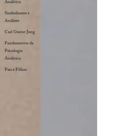
Analítica
Simbolismos e
Análises
Carl Gustav Jung
Fundamentos da
Psicologia
Analítica
Pais e Filhos