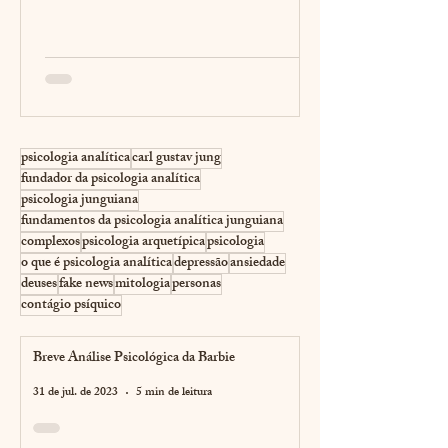
envolvendo um político, um deslize moral
de uma celebridade, a vida secreta de um
líder reverenciado — tudo isso captura
nossa atenção de forma magnética. Nós
criticamos, apontamos o dedo e, por um
momento, nos sentimos moralmente
superiores. Mas o que essa fascinação pela
psicologia analítica
carl gustav jung
sombra alheia revela sobre nós?
fundador da psicologia analítica
psicologia junguiana
fundamentos da psicologia analítica junguiana
complexos
psicologia arquetípica
psicologia
o que é psicologia analítica
depressão
ansiedade
deuses
fake news
mitologia
personas
contágio psíquico
Breve Análise Psicológica da Barbie
31 de jul. de 2023
5 min de leitura