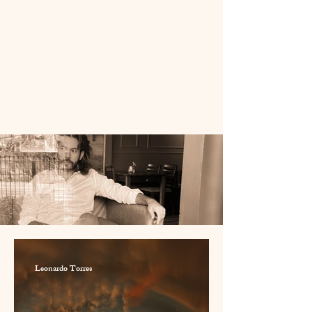
@psiarque | Leonardo
Torres
Eu sou menos do que imagino ser,
por isso este Ser é mais do que o eu.
Leonardo Torres