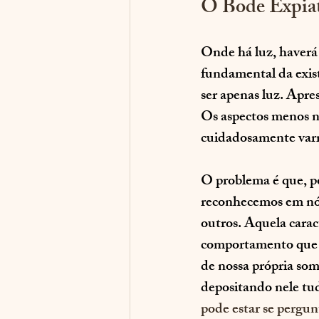
O Bode Expiat
Onde há luz, haverá 
fundamental da exist
ser apenas luz. Apr
Os aspectos menos no
cuidadosamente varr
O problema é que, po
reconhecemos em nós
outros. Aquela caract
comportamento que 
de nossa própria so
depositando nele tu
pode estar se pergun