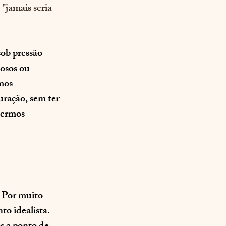
"jamais seria 
ob pressão 
osos ou 
mos 
uração, sem ter 
sermos 
 Por muito 
o idealista. 