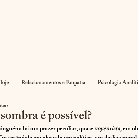
u sou menos do que imagino ser, por isso este Ser é mais do que o eu.
Artigos
Estude com
Hoje
Relacionamentos e Empatia
Psicologia Analít
itura
arl Gustav Jung
Fundamentos da Psicologia Analítica
 sombra é possível?
inguém: há um prazer peculiar, quase 
voyeurista
, em ob