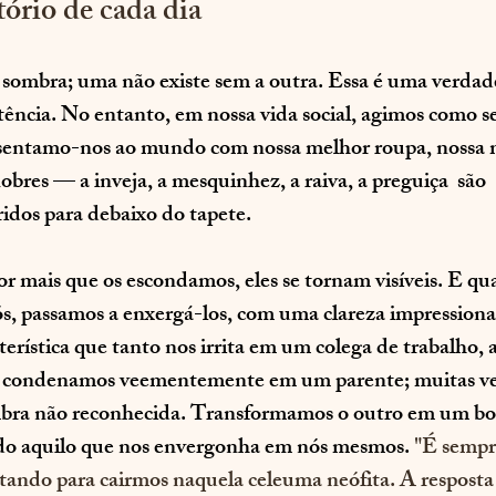
ório de cada dia
sombra; uma não existe sem a outra. Essa é uma verdade 
ência. No entanto, em nossa vida social, agimos como 
esentamo-nos ao mundo com nossa melhor roupa, nossa m
bres — a inveja, a mesquinhez, a raiva, a preguiça  são 
idos para debaixo do tapete.
r mais que os escondamos, eles se tornam visíveis. E qu
, passamos a enxergá-los, com uma clareza impressiona
erística que tanto nos irrita em um colega de trabalho, 
condenamos veementemente em um parente; muitas veze
mbra não reconhecida. Transformamos o outro em um bod
do aquilo que nos envergonha em nós mesmos. 
"É sempre
tando para cairmos naquela celeuma neófita. A resposta