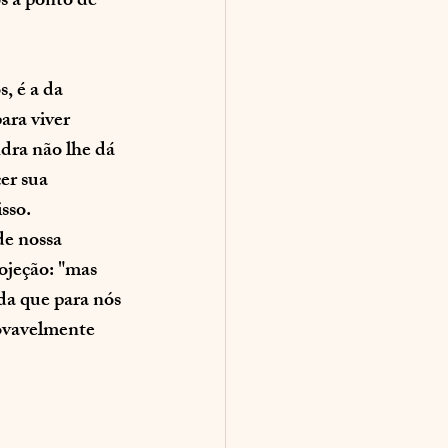
s a ponto de 
, é a da 
ara viver 
dra não lhe dá 
er sua 
sso.
e nossa 
ojeção: "mas 
da que para nós 
ovavelmente 