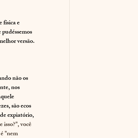
física e 
se pudéssemos 
elhor versão. 
ando não os 
nte, nos 
aquele 
s, são ecos 
e expiatório, 
 isso?", você 
 é "nem 