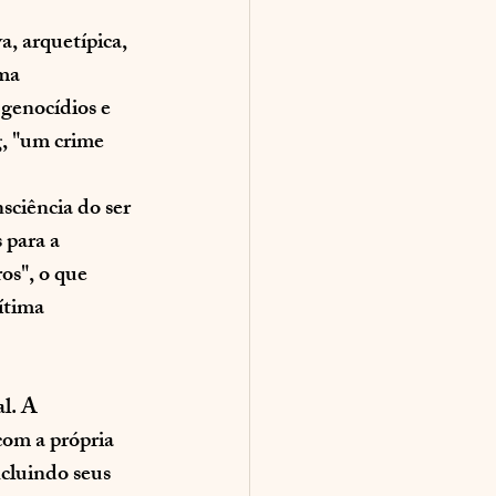
, arquetípica, 
ma 
genocídios e 
g, "um crime 
ciência do ser 
para a 
os", o que 
ítima 
l. A 
com a própria 
cluindo seus 