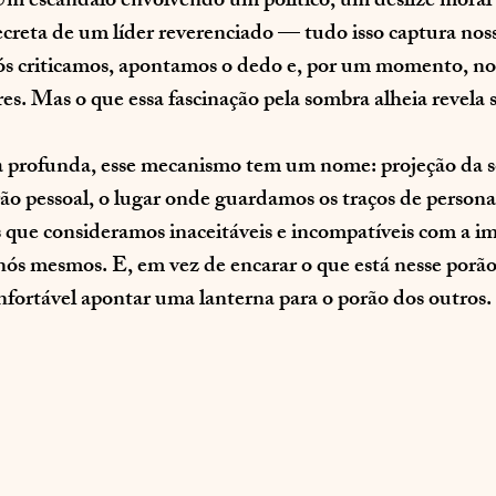
 Um escândalo envolvendo um político, um deslize moral
secreta de um líder reverenciado — tudo isso captura nos
s criticamos, apontamos o dedo e, por um momento, no
s. Mas o que essa fascinação pela sombra alheia revela 
a profunda, esse mecanismo tem um nome: projeção da 
ão pessoal, o lugar onde guardamos os traços de personal
s que consideramos inaceitáveis e incompatíveis com a i
nós mesmos. E, em vez de encarar o que está nesse porã
onfortável apontar uma lanterna para o porão dos outros.