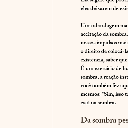
Ela sugere que pode
eles deixarem de ex
Uma abordagem mais r
aceitação da sombra
nossos impulsos mais
o direito de colocá-l
existência, saber que
É um exercício de ho
sombra, a reação inst
você também fez aqui
mesmos: "Sim, isso 
está na sombra. 
Da sombra pess