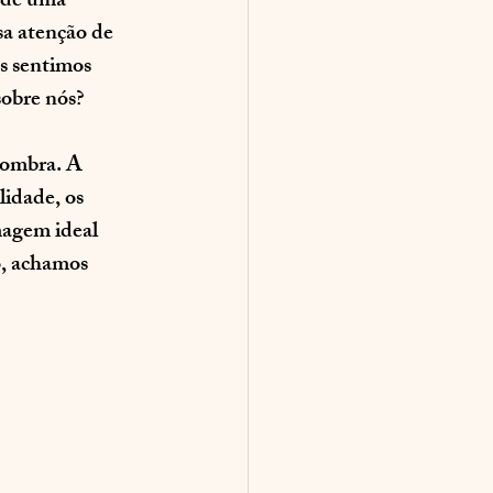
 de uma 
sa atenção de 
s sentimos 
sobre nós?
sombra. A 
idade, os 
magem ideal 
o, achamos 