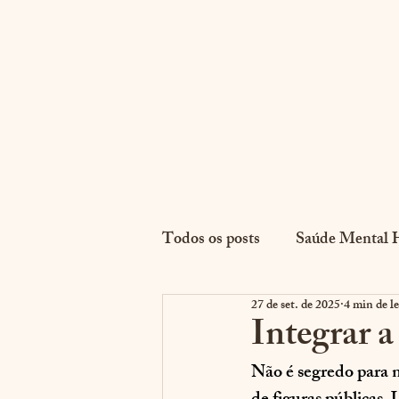
E
@psiarque | Leonardo Torres
Todos os posts
Saúde Mental 
27 de set. de 2025
4 min de le
Simbolismos e Análises
C
Integrar a
Não é segredo para n