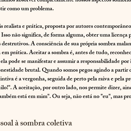
ríamos absorver completamente nossos aspectos sombrio
istir como um problema.
ealista e prática, proposta por autores contemporâneos
. Isso não significa, de forma alguma, obter uma licença p
 destrutivos. A consciência de sua própria sombra malan
a em prática. Aceitar a sombra é, antes de tudo, reconhec
 ela pode se manifestar e assumir a responsabilidade por i
nestidade brutal. Quando somos pegos agindo a partir d
intiva é a vergonha, seguida de perto pela raiva e pela pr
lo!". A aceitação, por outro lado, nos permite dizer, ain
também está em mim". Ou seja, não está no "eu", mas pr
oal à sombra coletiva