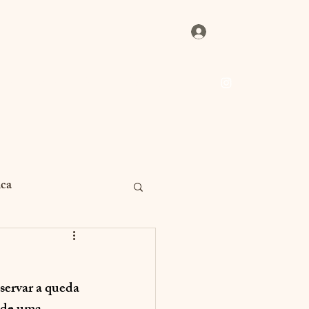
Login
igo
Livros
Sobre
Contato
ica
Pais e Filhos
servar a queda 