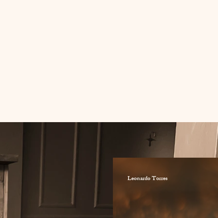
u sou menos do que imagino ser, por isso este Ser é mais do que o eu.
Artigos
Estude com
Leonardo Torres