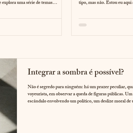
e explora uma série de temas
tipo, mas não. Estou eu aqui 
..
manhã...
Integrar a sombra é possível?
Não é segredo para ninguém: há um prazer peculiar, qu
voyeurista, em observar a queda de figuras públicas. Um
escândalo envolvendo um político, um deslize moral de
celebridade, a vida secreta de um líder reverenciado — t
captura nossa atenção de forma magnética. Nós critica
apontamos o dedo e, por um momento, nos sentimos
moralmente superiores. Mas o que essa fascinação pela