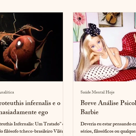
nalítica
Saúde Mental Hoje
teuthis infernalis e o
Breve Análise Psico
masiadamente ego
Barbie
uthis Infernalis: Um Tratado” é
Deveria eu estar pensando e
o filósofo tcheco-brasileiro Vilém
sérios, filosóficos ou qualque