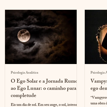
Psicologia Analítica
Psicologia A
O Ego Solar e a Jornada Rumo
Vampyro
ao Ego Lunar: o caminho para a
ego de
completude
“Vampyrote
uma obra d
Eis um dia de sol. Em seu auge, o sol, intenso e