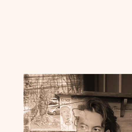
E
@psiarque | Leonardo Torres