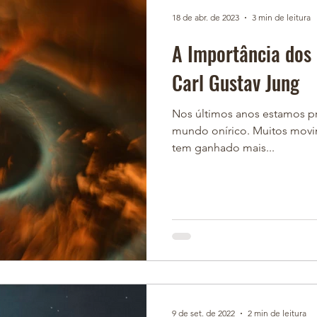
ítica
Pais e Filhos
18 de abr. de 2023
3 min de leitura
A Importância dos 
Carl Gustav Jung
Nos últimos anos estamos 
mundo onírico. Muitos movi
tem ganhado mais...
9 de set. de 2022
2 min de leitura