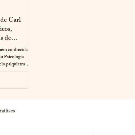
 de Carl
icos,
as de
mbém conhecida
nálises