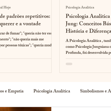
al Hoje
Psicologia Analítica
de padrões repetitivos:
Psicologia Analítica
 querer e a vontade
Jung: Conceitos Bás
História e Diferenç
rar de fumar"; "queria não ter esse
Abordagens
ento"; "não queria mais me
A Psicologia Analítica , ta
por pessoas tóxicas"; "queria mudar
como Psicologia Junguiana ou Psicologia
Profunda, foi desenvolvida pelo psiquiatra
suíço Carl...
os e Empatia
Psicologia Analítica
Simbolismos e A