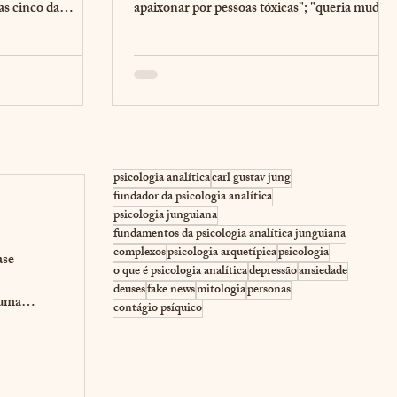
as cinco da
apaixonar por pessoas tóxicas"; "queria mudar
minha...
psicologia analítica
carl gustav jung
fundador da psicologia analítica
psicologia junguiana
fundamentos da psicologia analítica junguiana
complexos
psicologia arquetípica
psicologia
ase
o que é psicologia analítica
depressão
ansiedade
deuses
fake news
mitologia
personas
 uma
contágio psíquico
udo isso
mos,
 sombra