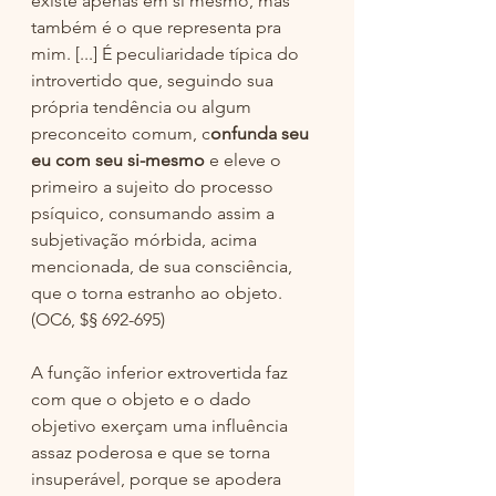
existe apenas em si mesmo, mas 
também é o que representa pra 
mim. [...] É peculiaridade típica do 
introvertido que, seguindo sua 
própria tendência ou algum 
preconceito comum, c
onfunda seu 
eu com seu si-mesmo 
e eleve
o 
primeiro a sujeito do processo 
psíquico, consumando assim a 
subjetivação mórbida, acima 
mencionada, de sua consciência, 
que o torna estranho ao objeto. 
(OC6, $§ 692-695) 
A função inferior extrovertida faz 
com que o objeto e o dado 
objetivo exerçam uma influência 
assaz poderosa e que se torna 
insuperável, porque se apodera 