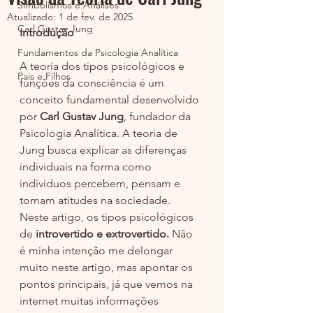
Simbolismos e Análises
Atualizado:
1 de fev. de 2025
Carl Gustav Jung
Introdução
Fundamentos da Psicologia Analítica
A teoria dos tipos psicológicos e 
Pais e Filhos
funções da consciência é um 
conceito fundamental desenvolvido 
por 
Carl Gustav Jung
, fundador da 
Psicologia Analítica. A teoria de 
Jung busca explicar as diferenças 
individuais na forma como 
indivíduos percebem, pensam e 
tomam atitudes na sociedade. 
Neste artigo, os tipos psicológicos 
de 
introvertido e extrovertido. 
Não 
é minha intenção me delongar 
muito neste artigo, mas apontar os 
pontos principais, já que vemos na 
internet muitas informações 