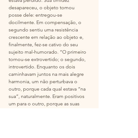
estava perdido. Sua timidez 
desapareceu, o objeto tomou 
posse dele: entregou-se 
docilmente. Em compensação, o 
segundo sentiu uma resistência 
crescente em relação ao objeto e, 
finalmente, fez-se cativo do seu 
sujeito mal-humorado. “O primeiro 
tornou-se extrovertido; o segundo, 
introvertido. Enquanto os dois 
caminhavam juntos na mais alegre 
harmonia, um não perturbava o 
outro, porque cada qual estava “na 
sua”, naturalmente. Eram positivos 
um para o outro, porque as suas 
atitudes se complementavam. Mas 
complementavam-se porque a 
atitude de um sempre compreendia 
a do outro. A rápida conversa que 