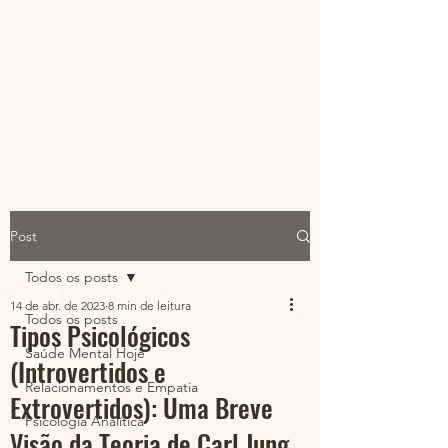
@psiarque | Leonardo
Torres
Eu sou menos do que imagino ser,
por isso este Ser é mais do que o eu.
Post
Todos os posts
14 de abr. de 2023
8 min de leitura
Todos os posts
Tipos Psicológicos
Saúde Mental Hoje
(Introvertidos e
Relacionamentos e Empatia
Extrovertidos): Uma Breve
Psicologia Analítica
Visão da Teoria de Carl Jung