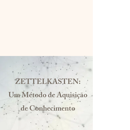
@psiarque | Leonardo
Torres
Eu sou menos do que imagino ser,
por isso este Ser é mais do que o eu.
ZETTELKASTEN:
Um Método de Aquisição
de Conhecimento