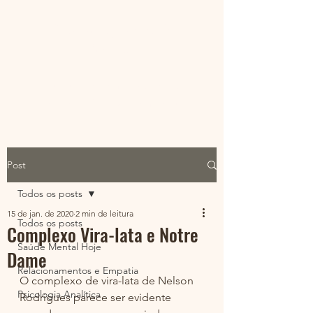
@psiarque | Leonardo
Torres
Eu sou menos do que imagino ser,
por isso este Ser é mais do que o eu.
Post
Todos os posts
15 de jan. de 2020
2 min de leitura
Todos os posts
Complexo Vira-lata e Notre
Saúde Mental Hoje
Dame
Relacionamentos e Empatia
O complexo de vira-lata de Nelson 
Psicologia Analítica
Rodrigues parece ser evidente 