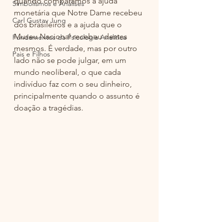
quando comparamos a ajuda 
Simbolismos e Análises
monetária que Notre Dame recebeu 
Carl Gustav Jung
dos brasileiros e a ajuda que o 
Museu Nacional recebeu destes 
Fundamentos da Psicologia Analítica
mesmos. É verdade, mas por outro 
Pais e Filhos
lado não se pode julgar, em um 
mundo neoliberal, o que cada 
indivíduo faz com o seu dinheiro, 
principalmente quando o assunto é 
doação a tragédias.