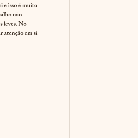
i e isso é muito 
balho não 
s leves. No 
r atenção em si 