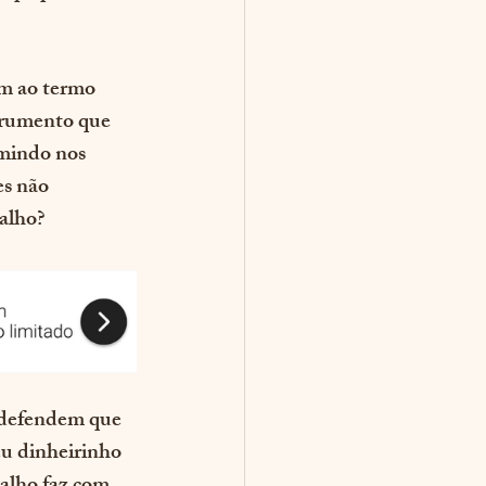
em ao termo 
trumento que 
rmindo nos 
es não 
alho? 
 defendem que 
eu dinheirinho  