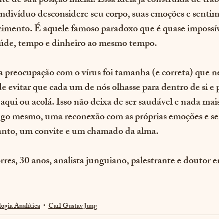
 de sua posição inicial. Essa ideia já construída de tra
indivíduo desconsidere seu corpo, suas emoções e sentim
cimento. É aquele famoso paradoxo que é quase impossív
aúde, tempo e dinheiro ao mesmo tempo. 
 preocupação com o vírus foi tamanha (e correta) que 
de evitar que cada um de nós olhasse para dentro de si e 
ui ou acolá. Isso não deixa de ser saudável e nada mai
nsigo mesmo, uma reconexão com as próprias emoções e s
tanto, um convite e um chamado da alma. 
res, 30 anos,
analista junguiano, palestrante e doutor
logia Analítica
Carl Gustav Jung