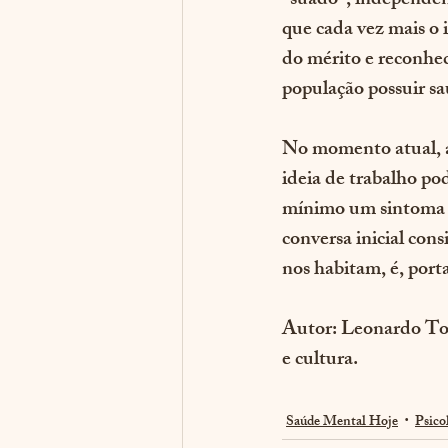
“suado”, independente
que cada vez mais o 
do mérito e reconhe
população possuir s
No momento atual, a
ideia de trabalho po
mínimo um sintoma aq
conversa inicial co
nos habitam, é, por
Autor:
 Leonardo Tor
e cultura. 
Saúde Mental Hoje
Psico