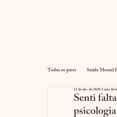
E
@psiarque | Leonardo Torres
Todos os posts
Saúde Mental 
13 de abr. de 2020
2 min de l
Simbolismos e Análises
C
Senti falt
psicologia