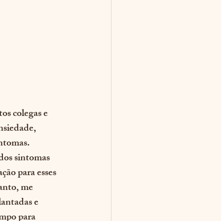
os colegas e 
nsiedade, 
ntomas. 
dos sintomas 
ão para esses 
anto, me 
lantadas e 
mpo para 