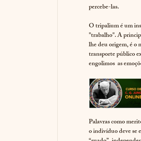
percebe-las. 
O tripalium é um in
"trabalho". A princi
lhe deu origem, é o 
transporte público e
engolimos  as emoçõ
Palavras como merit
o indivíduo deve se e