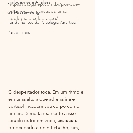
Simbolismos e Análises
https://blog.ijep.com.br/por-que-
estamos-tao-cansados-uma-
Carl Gustav Jung
apologia-a-celebracao/
Fundamentos da Psicologia Analítica
Pais e Filhos
O despertador toca. Em um ritmo e 
em uma altura que adrenalina e 
cortisol invadem seu corpo como 
um tiro. Simultaneamente a isso, 
aquele outro em você, 
ansioso e 
preocupado
 com o trabalho, sim, 