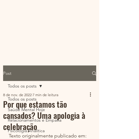
@psiarque | Leonardo
Torres
Eu sou menos do que imagino ser,
por isso este Ser é mais do que o eu.
Post
Todos os posts
8 de nov. de 2022
7 min de leitura
Todos os posts
Por que estamos tão
Saúde Mental Hoje
cansados? Uma apologia à
Relacionamentos e Empatia
celebração
Psicologia Analítica
Texto originalmente publicado em: 